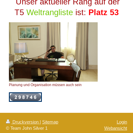
Unser aktueller Rang auf der
T5
Weltrangliste
ist:
Platz 53
Planung und Organisation müssen auch sein
Druckversion
|
Sitemap
Login
© Team John Silver 1
Webansicht