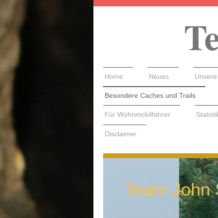
Te
Home
Neues
Unsere
Besondere Caches und Trails
Für Wohnmobilfahrer
Statisti
Disclaimer
Team John 