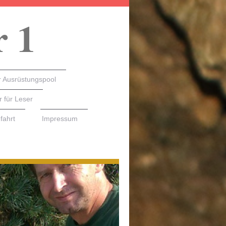
r 1
 Ausrüstungspool
r für Leser
fahrt
Impressum