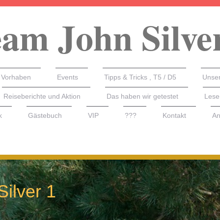
am John Silve
 Vorhaben
Events
Tipps & Tricks , T5 / D5
Unser
Reiseberichte und Aktion
Das haben wir getestet
Lese
k
Gästebuch
VIP
???
Kontakt
An
Silver 1