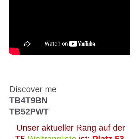
Discover me
TB4T9BN
TB52PWT
Unser aktueller Rang auf der
T5
Weltrangliste
ist:
Platz 53