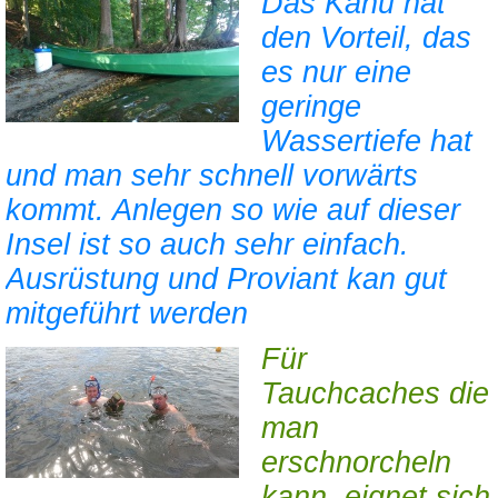
Das Kanu hat
den Vorteil, das
es nur eine
geringe
Wassertiefe hat
und man sehr schnell vorwärts
kommt. Anlegen so wie auf dieser
Insel ist so auch sehr einfach.
Ausrüstung und Proviant kan gut
mitgeführt werden
Für
Tauchcaches die
man
erschnorcheln
kann, eignet sich