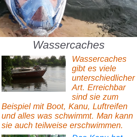
Wassercaches
Wassercaches
gibt es viele
unterschiedlicher
Art. Erreichbar
sind sie zum
Beispiel mit Boot, Kanu, Luftreifen
und alles was schwimmt. Man kann
sie auch teilweise erschwimmen.