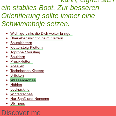
ein stabiles Boot. Zur besseren
Orientierung sollte immer eine
Schwimmboje setzen.
Wichtige Links die Dich weiter bringen
Überlebenswichtig beim Klettern
Baumklettern
Klettersteig-Klettern
Toprope / Vorstieg
Bouldern
Prusikklettern
Abseilen
Technisches Klettern
Brücken
Wassercaches
Höhlen
Lockpicking
Wintercaches
Nur Spaß und Nonsens
D5 Tipps
Discover me