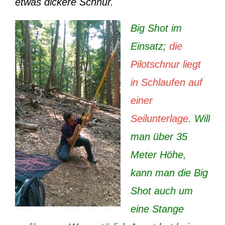
etwas dickere Schnur.
Big Shot im
Einsatz;
die
Pilotschnur liegt
in Schlaufen auf
einer
Seilunterlage
. Will
man über 35
Meter Höhe,
kann man die Big
Shot auch um
eine Stange